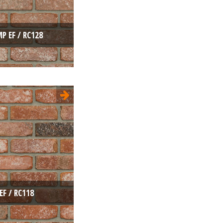
P EF / RC128
Retro moulée
EF 215x100x65
ure:
Unie
Rouge
EF / RC118