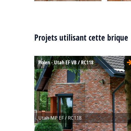
Type:
Retro moulée
Type:
pressée
pressée
Format:
EF 215x100x65
Format:
Projets utilisant cette brique
La structure:
Unie
La struct
Couleur:
Rouge
Couleur:
Polen - Utah EF VB / RC118
Utah MP EF / RC118