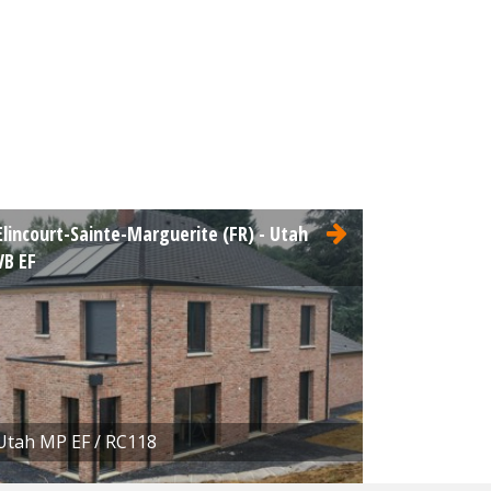
Elincourt-Sainte-Marguerite (FR) - Utah
VB EF
Utah MP EF / RC118