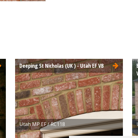
Retro moulée
EF 215x100x65
ure:
Nuancée
Orange
Deeping St Nicholas (UK ) - Utah EF VB
Utah MP EF / RC118