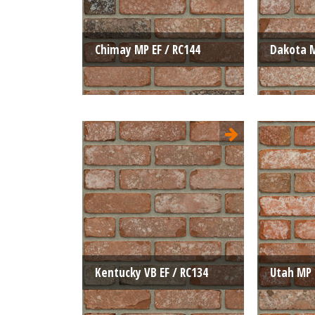
Chimay MP EF / RC144
Dakota M
Type:
Retro moulée
Type:
pressée
pressée
Format:
EF 215x100x65
Format:
La structure:
Unie
La struct
Couleur:
Rouge
Couleur:
Kentucky VB EF / RC134
Utah MP 