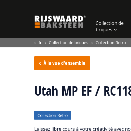
Update cookies preferences
Collection de
briques
fr
Collection de briques
Collection Retro
À la vue d'ensemble
Utah MP EF / RC11
Collection Retro
Laissez libre cours à votre créativité avec 