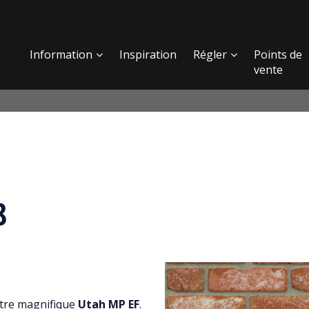
Information
Inspiration
Régler
Points de
vente
8
notre magnifique
Utah MP EF
.