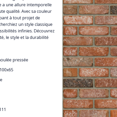
 a une allure intemporelle
te qualité. Avec sa couleur
pant à tout projet de
herchiez un style classique
sibilités infinies. Découvrez
é, le style et la durabilité
moulée pressée
x100x65
e
111