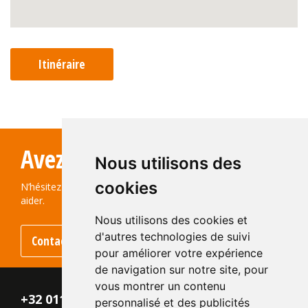
Itinéraire
Avez-vous des questions?
Nous utilisons des
cookies
N’hésitez pas à nous contacter ! Nous serons ravis de vous
aider.
Nous utilisons des cookies et
d'autres technologies de suivi
Contactez-nous
pour améliorer votre expérience
de navigation sur notre site, pour
vous montrer un contenu
+32 011 - 870 938
personnalisé et des publicités