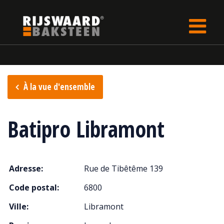
Update cookies preferences
rijswaard.be
fr
Points de vente
À la vue d'ensemble
Batipro Libramont
Adresse:
Rue de Tibêtême 139
Code postal:
6800
Ville:
Libramont