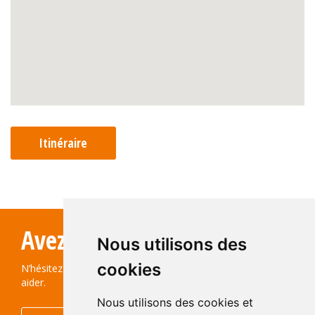
Itinéraire
Avez-vous des questions?
Nous utilisons des
cookies
N’hésitez pas à nous contacter ! Nous serons ravis de vous
aider.
Nous utilisons des cookies et