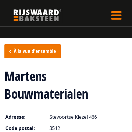
Update cookies preferences
rijswaard.be
fr
Points de vente
À la vue d'ensemble
Martens
Bouwmaterialen
Adresse:
Stevoortse Kiezel 466
Code postal:
3512