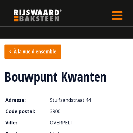
Update cookies preferences
rijswaard.be
fr
Points de vente
À la vue d'ensemble
Bouwpunt Kwanten
Adresse:
Stuifzandstraat 44
Code postal:
3900
Ville:
OVERPELT