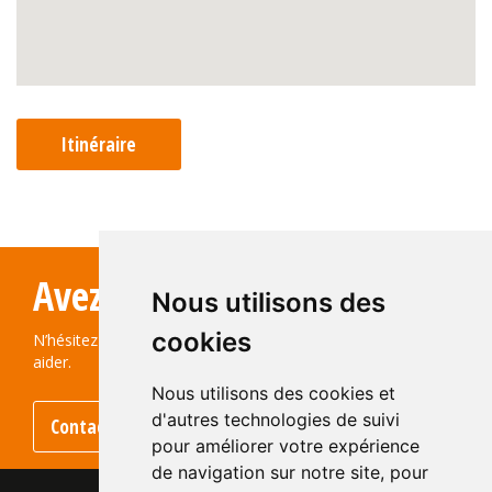
Itinéraire
Avez-vous des questions?
Nous utilisons des
cookies
N’hésitez pas à nous contacter ! Nous serons ravis de vous
aider.
Nous utilisons des cookies et
d'autres technologies de suivi
Contactez-nous
pour améliorer votre expérience
de navigation sur notre site, pour