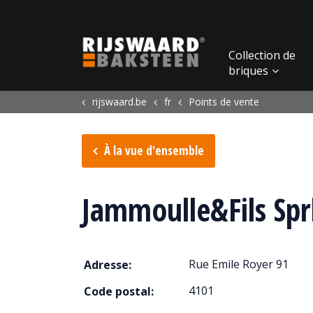
Update cookies preferences
Collection de
briques
rijswaard.be
fr
Points de vente
À la vue d'ensemble
Jammoulle&Fils Spr
Rue Emile Royer 91
Adresse:
4101
Code postal: