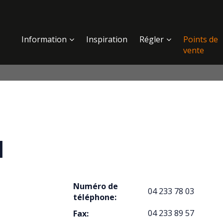
Information
Inspiration
Régler
Points de
vente
l
Numéro de
04 233 78 03
téléphone:
04 233 89 57
Fax: