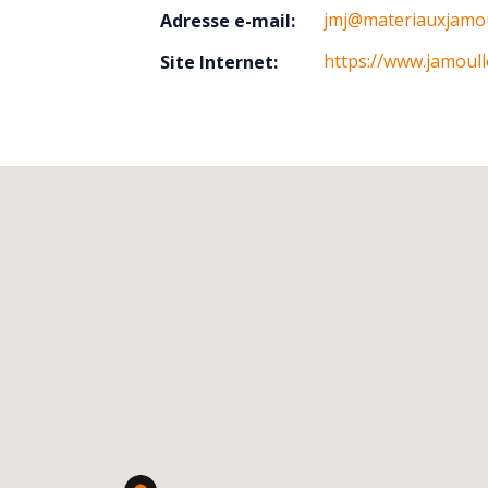
jmj@materiauxjamou
Adresse e-mail:
https://www.jamoull
Site Internet: