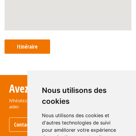
Itinéraire
Avez-vous des questions?
Nous utilisons des
cookies
N’hésitez pas à nous contacter ! Nous serons ravis de vous
aider.
Nous utilisons des cookies et
d'autres technologies de suivi
Contactez-nous
pour améliorer votre expérience