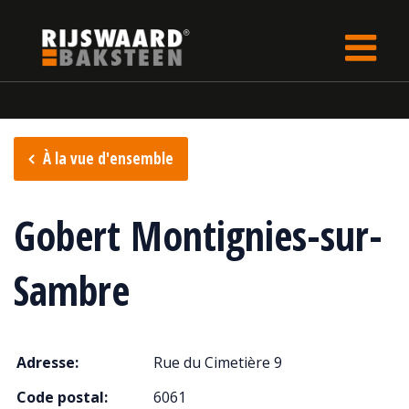
Update cookies preferences
rijswaard.be
fr
Points de vente
À la vue d'ensemble
Gobert Montignies-sur-
Sambre
Adresse:
Rue du Cimetière 9
Code postal:
6061