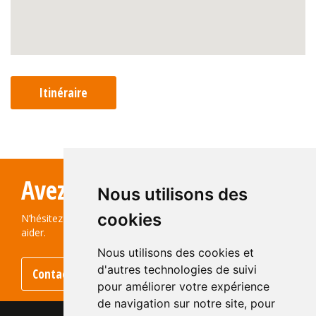
Itinéraire
Avez-vous des questions?
Nous utilisons des
cookies
N’hésitez pas à nous contacter ! Nous serons ravis de vous
aider.
Nous utilisons des cookies et
d'autres technologies de suivi
Contactez-nous
pour améliorer votre expérience
de navigation sur notre site, pour