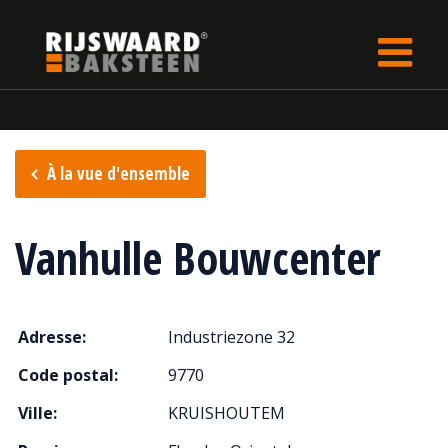
Update cookies preferences
rijswaard.be
fr
Points de vente
À la vue d'ensemble
Vanhulle Bouwcenter
Adresse:
Industriezone 32
Code postal:
9770
Ville:
KRUISHOUTEM