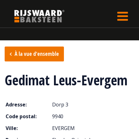
Update cookies preferences
rijswaard.be
fr
Points de vente
À la vue d'ensemble
Gedimat Leus-Evergem
Adresse:
Dorp 3
Code postal:
9940
Ville:
EVERGEM