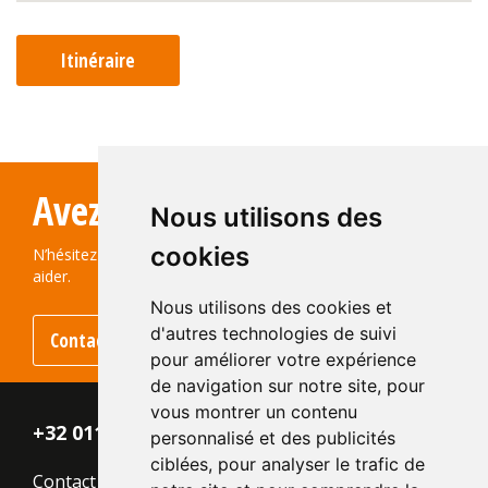
Itinéraire
Avez-vous des questions?
Nous utilisons des
cookies
N’hésitez pas à nous contacter ! Nous serons ravis de vous
aider.
Nous utilisons des cookies et
d'autres technologies de suivi
Contactez-nous
pour améliorer votre expérience
de navigation sur notre site, pour
vous montrer un contenu
+32 011 - 870 938
personnalisé et des publicités
ciblées, pour analyser le trafic de
Contact