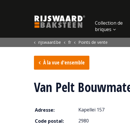
Update cookies preferences
Collection de
briques
rijswaard.be
fr
Points de vente
À la vue d'ensemble
Van Pelt Bouwmate
Kapellei 157
Adresse:
2980
Code postal: