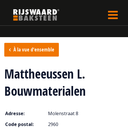
Update cookies preferences
rijswaard.be
fr
Points de vente
À la vue d'ensemble
Mattheeussen L.
Bouwmaterialen
Adresse:
Molenstraat 8
Code postal:
2960