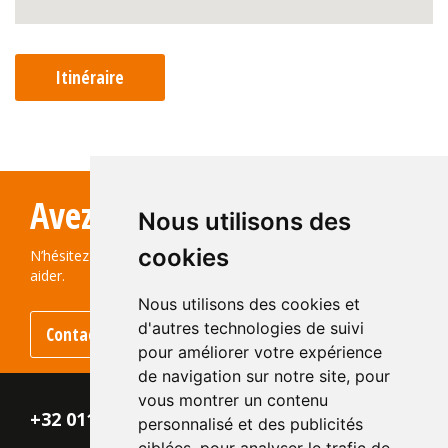
Itinéraire
Avez-vous des questions?
Nous utilisons des
cookies
N’hésitez pas à nous contacter ! Nous serons ravis de vous
aider.
Nous utilisons des cookies et
d'autres technologies de suivi
Contactez-nous
pour améliorer votre expérience
de navigation sur notre site, pour
vous montrer un contenu
+32 011 - 870 938
personnalisé et des publicités