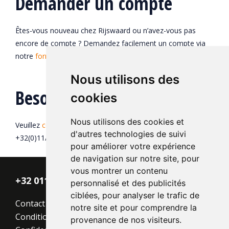
Demander un compte
Êtes-vous nouveau chez Rijswaard ou n’avez-vous pas
encore de compte ? Demandez facilement un compte via
notre
formulaire de demande
.
Nous utilisons des
Besoin d’aide ?
cookies
Nous utilisons des cookies et
Veuillez
contacter
notre service clientèle ou nous appeler au
d'autres technologies de suivi
+32(0)11/870.938.
pour améliorer votre expérience
de navigation sur notre site, pour
vous montrer un contenu
+32 011 - 870 938
personnalisé et des publicités
ciblées, pour analyser le trafic de
Contact
notre site et pour comprendre la
Conditions générales
provenance de nos visiteurs.