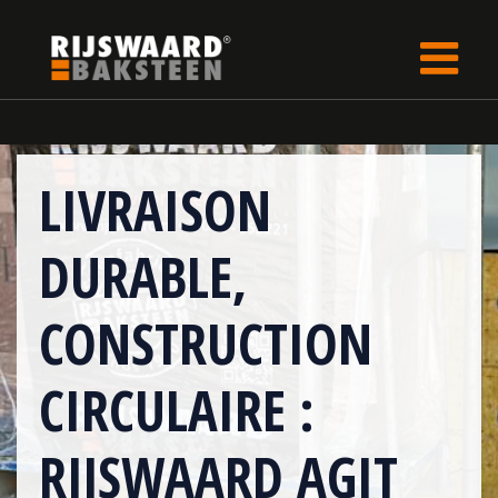
Update cookies preferences
rijswaard.be
fr
LP
LIVRAISON
DURABLE,
CONSTRUCTION
CIRCULAIRE :
RIJSWAARD AGIT