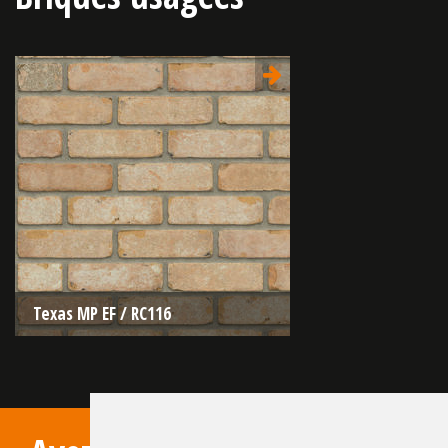
Texas MP EF / RC116
Type:
Retro moulée pressée