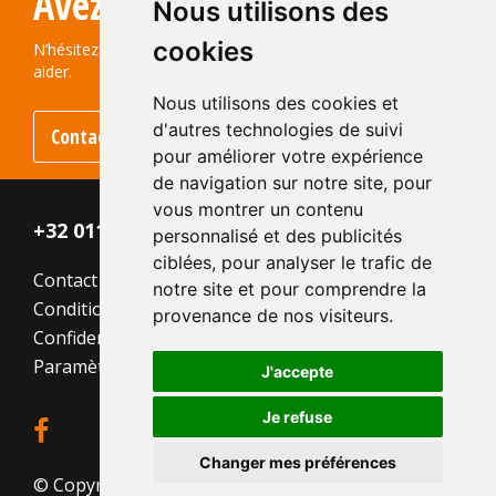
Avez-vous des questions?
Format:
EF 215x100x65
Nous utilisons des
La structure:
Nuancée
cookies
Couleur:
Naturel
N’hésitez pas à nous contacter ! Nous serons ravis de vous
aider.
Nous utilisons des cookies et
d'autres technologies de suivi
Contactez-nous
pour améliorer votre expérience
de navigation sur notre site, pour
vous montrer un contenu
+32 011 - 870 938
personnalisé et des publicités
ciblées, pour analyser le trafic de
Contact
notre site et pour comprendre la
Conditions générales
provenance de nos visiteurs.
Confidentialité
Paramètres des cookies
J'accepte
Je refuse
Changer mes préférences
© Copyright 2026