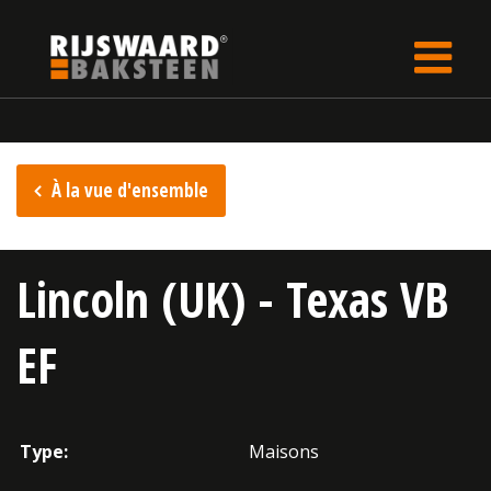
Update cookies preferences
rijswaard.be
fr
Inspiration
À la vue d'ensemble
Lincoln (UK) - Texas VB
EF
Type:
Maisons