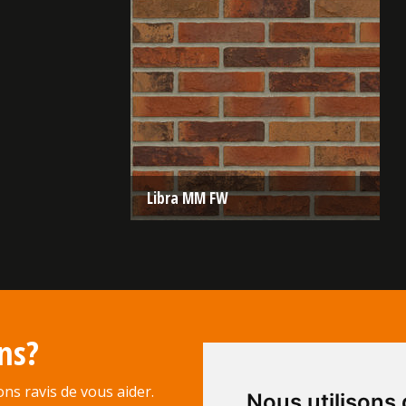
Libra MM FW
Type:
Sterrewaard
Format:
WF 210x100x50
La structure:
Nuancée
ns?
Couleur:
Rouge
ns ravis de vous aider.
Nous utilisons