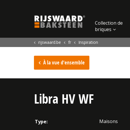
Update cookies preferences
Collection de
briques
rijswaard.be
fr
Inspiration
À la vue d'ensemble
Libra HV WF
Maisons
Type: