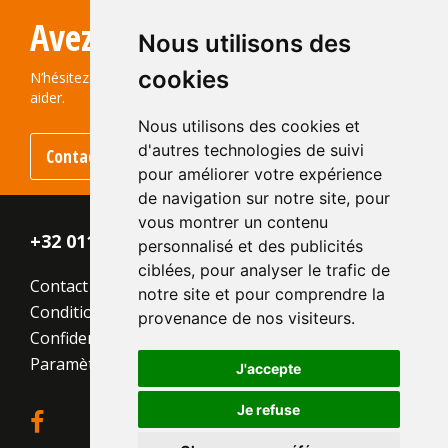
Avez-vous des questions?
Nous utilisons des
cookies
N’hésitez pas à nous contacter ! Nous serons ravis de vous
aider.
Nous utilisons des cookies et
d'autres technologies de suivi
Contactez-nous
pour améliorer votre expérience
de navigation sur notre site, pour
vous montrer un contenu
+32 011 - 870 938
personnalisé et des publicités
ciblées, pour analyser le trafic de
Contact
notre site et pour comprendre la
Conditions générales
provenance de nos visiteurs.
Confidentialité
Paramètres des cookies
J'accepte
Je refuse