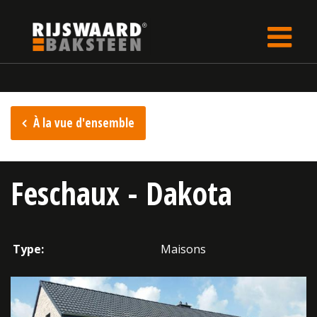
Update cookies preferences
rijswaard.be
fr
Inspiration
À la vue d'ensemble
Feschaux - Dakota
Type:
Maisons