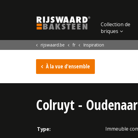
Update cookies preferences
Collection de
briques
rijswaard.be
fr
Inspiration
À la vue d'ensemble
Colruyt - Oudenaar
Immeuble com
Type: