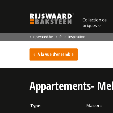
Update cookies preferences
Collection de
briques
rijswaard.be
fr
Inspiration
À la vue d'ensemble
Appartements- Mell
Maisons
Type: