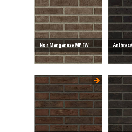
Noir Manganèse MP FW
Anthrac
Type:
Moulée pressée
Type:
Format:
WF 210x100x50
Format:
La structure:
Unie
La struct
Couleur:
Noir
Couleur: