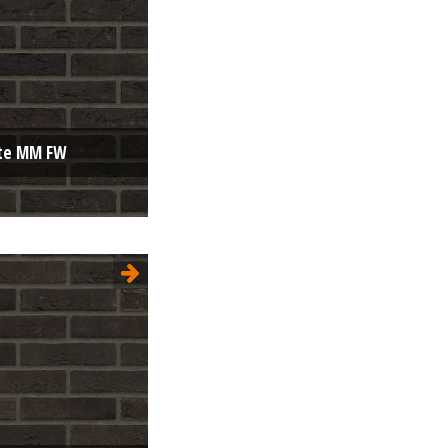
ite MM FW
Moulée main
WF 210x100x50
ure:
Unie
Noir