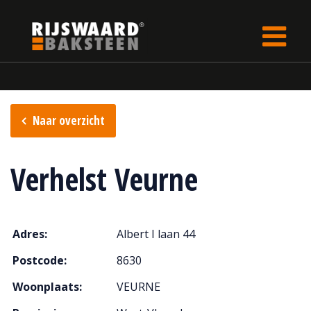
Update cookies preferences
rijswaard.be
Verkooppunten
Naar overzicht
Verhelst Veurne
Adres:
Albert I laan 44
Postcode:
8630
Woonplaats:
VEURNE