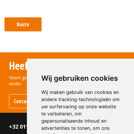
Route
Heeft u vragen?
Wij gebruiken cookies
Neem gerust contact met ons op! We helpen u graag
verder.
Wij maken gebruik van cookies en
andere tracking-technologieën om
Contact opnemen
uw surfervaring op onze website
te verbeteren, om
gepersonaliseerde inhoud en
+32 011 - 870 938
advertenties te tonen, om ons