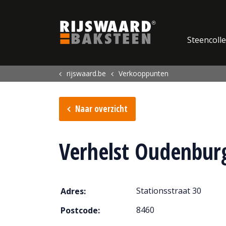
Update cookies preferences
Steencolle
rijswaard.be
Verkooppunten
Naar overzicht
Verhelst Oudenbur
Stationsstraat 30
Adres:
8460
Postcode: