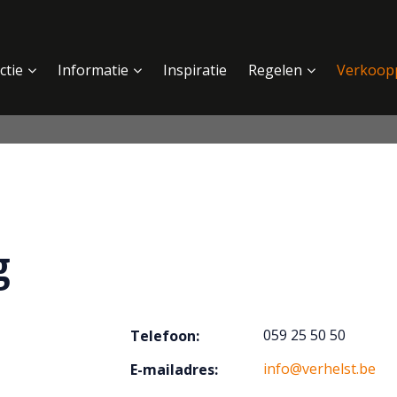
ctie
Informatie
Inspiratie
Regelen
Verkoop
g
059 25 50 50
Telefoon:
info@verhelst.be
E-mailadres: