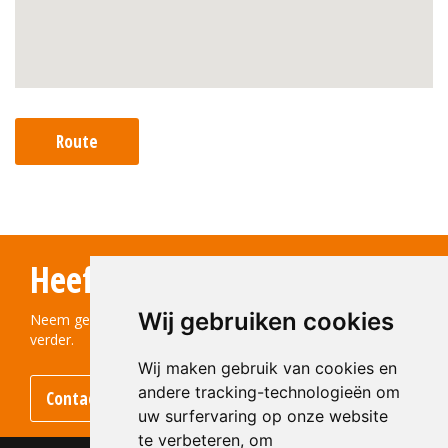
Route
Heeft u vragen?
Wij gebruiken cookies
Neem gerust contact met ons op! We helpen u graag
verder.
Wij maken gebruik van cookies en
andere tracking-technologieën om
Contact opnemen
uw surfervaring op onze website
te verbeteren, om