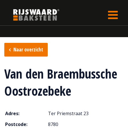
Update cookies preferences
rijswaard.be
Verkooppunten
Naar overzicht
Van den Braembussche
Oostrozebeke
Adres:
Ter Priemstraat 23
Postcode:
8780