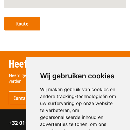
Route
Heeft u vragen?
Wij gebruiken cookies
Neem gerust contact met ons op! We helpen u graag
verder.
Wij maken gebruik van cookies en
andere tracking-technologieën om
Contact opnemen
uw surfervaring op onze website
te verbeteren, om
gepersonaliseerde inhoud en
+32 011 - 870 938
advertenties te tonen, om ons