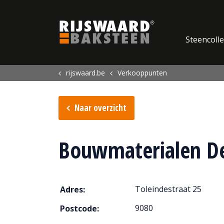
Update cookies preferences
Steencolle
rijswaard.be
Verkooppunten
Naar overzicht
Bouwmaterialen D
Toleindestraat 25
Adres:
9080
Postcode: