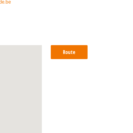
de.be
Route