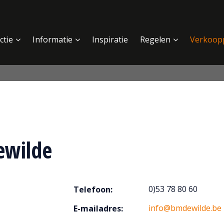
ctie
Informatie
Inspiratie
Regelen
Verkoop
ewilde
0)53 78 80 60
Telefoon:
info@bmdewilde.be
E-mailadres: