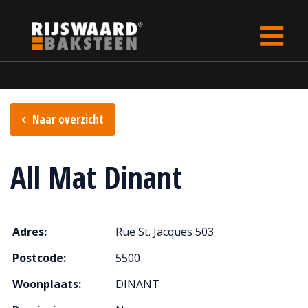
Update cookies preferences
rijswaard.be
Verkooppunten
Naar overzicht
All Mat Dinant
Adres:
Rue St. Jacques 503
Postcode:
5500
Woonplaats:
DINANT