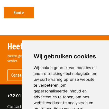
Route
Heeft u vragen?
Wij gebruiken cookies
Neem gerust contact met ons op! We helpen u graag
verder.
Wij maken gebruik van cookies en
andere tracking-technologieën om
Contact opnemen
uw surfervaring op onze website
te verbeteren, om
gepersonaliseerde inhoud en
+32 011 - 870 938
advertenties te tonen, om ons
websiteverkeer te analyseren en
Contact
om te begrijpen waar onze