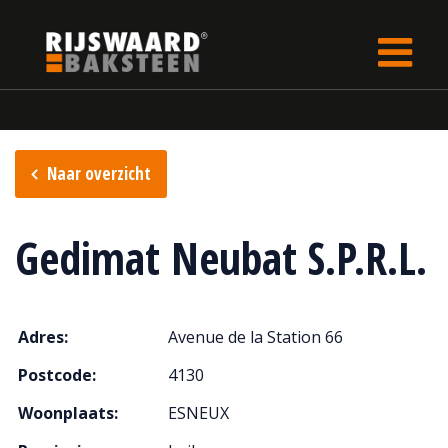
Update cookies preferences
rijswaard.be
Verkooppunten
Naar overzicht
Gedimat Neubat S.P.R.L.
Adres:
Avenue de la Station 66
Postcode:
4130
Woonplaats:
ESNEUX