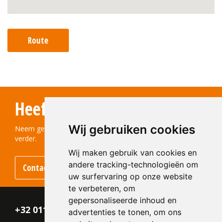
Route
Heeft u vragen?
Wij gebruiken cookies
Neem gerust contact met ons op! We helpen u graag
verder.
Wij maken gebruik van cookies en
andere tracking-technologieën om
Contact opnemen
uw surfervaring op onze website
te verbeteren, om
gepersonaliseerde inhoud en
+32 011 - 870 938
advertenties te tonen, om ons