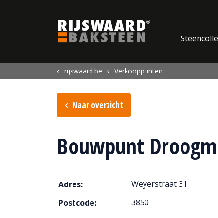
Update cookies preferences
Steencolle
rijswaard.be
Verkooppunten
Naar overzicht
Bouwpunt Droogm
Weyerstraat 31
Adres:
3850
Postcode: