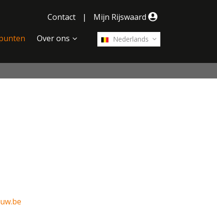
Contact
|
Mijn Rijswaard
punten
Over ons
Nederlands
uw.be