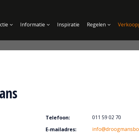
ctie
Informatie
Inspiratie
Regelen
Verkoop
ans
011 59 02 70
Telefoon:
info@droogmansbo
E-mailadres: