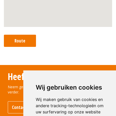
Route
Heeft u vragen?
Wij gebruiken cookies
Neem gerust contact met ons op! We helpen u graag
verder.
Wij maken gebruik van cookies en
andere tracking-technologieën om
Contact opnemen
uw surfervaring op onze website