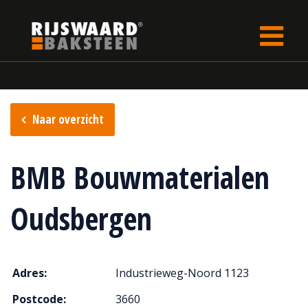
Update cookies preferences
rijswaard.be
Verkooppunten
Naar overzicht
BMB Bouwmaterialen
Oudsbergen
Adres:
Industrieweg-Noord 1123
Postcode:
3660