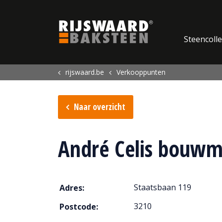
Update cookies preferences
Steencolle
rijswaard.be
Verkooppunten
Naar overzicht
André Celis bouwm
Staatsbaan 119
Adres:
3210
Postcode: