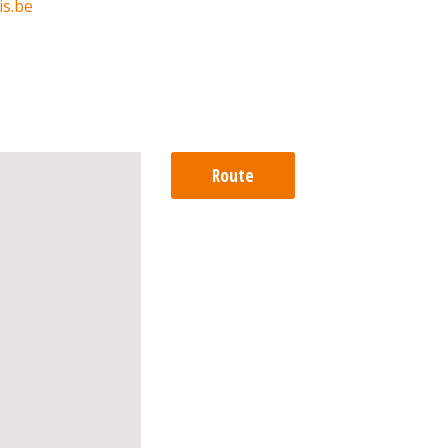
is.be
Route