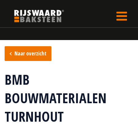
Update cookies preferences
rijswaard.be
Verkooppunten
Naar overzicht
BMB
BOUWMATERIALEN
TURNHOUT