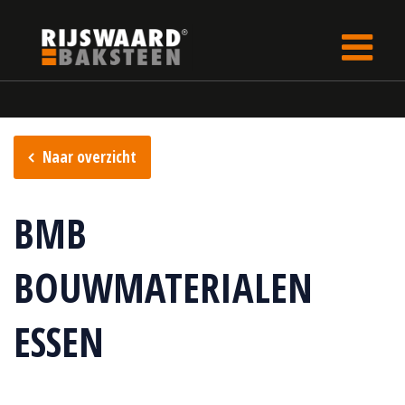
Update cookies preferences
rijswaard.be
Verkooppunten
Naar overzicht
BMB
BOUWMATERIALEN
ESSEN