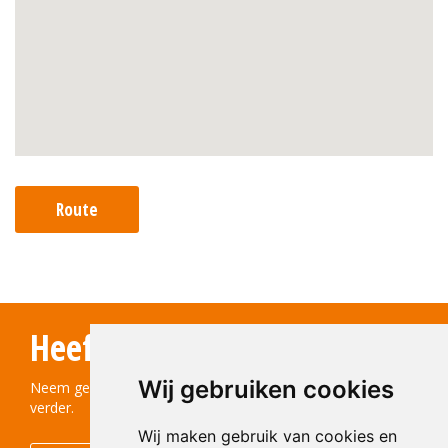
Route
Heeft u vragen?
Wij gebruiken cookies
Neem gerust contact met ons op! We helpen u graag
verder.
Wij maken gebruik van cookies en