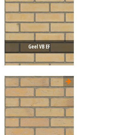
Geel VB EF
Type:
Vormbak (VB)
Formaat:
Engels Formaat (EF)
215x100x65
Structuur:
Egaal
Kleur:
Geel