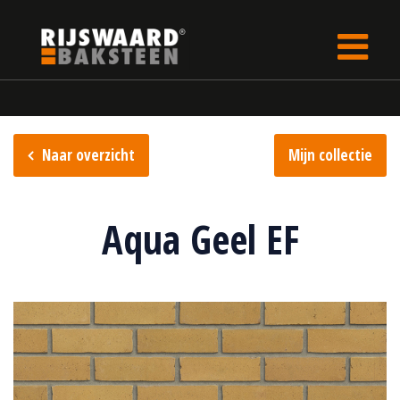
Update cookies preferences
rijswaard.be
Steencollectie
Aqua collectie
Naar overzicht
Mijn collectie
Aqua Geel EF