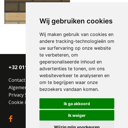
Geel HV EF
Wij gebruiken cookies
Wij maken gebruik van cookies en
andere tracking-technologieën om
Type:
Handvorm (HV)
uw surfervaring op onze website
Formaat:
Engels Formaat (EF)
te verbeteren, om
215x100x65
gepersonaliseerde inhoud en
Structuur:
Egaal
+32 011 - 870 938
Kleur:
Geel
advertenties te tonen, om ons
websiteverkeer te analyseren en
Contact
om te begrijpen waar onze
Algemene voorwaarden
bezoekers vandaan komen.
Privacy Statement
Cookie instellingen
Ik ga akkoord
Ik weiger
Wijzig mijn voorkeuren