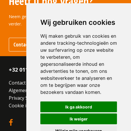
Heeft u nog vragen?
Neem gerust contact met ons op! Wij helpen u graag
Wij gebruiken cookies
verder.
Wij maken gebruik van cookies en
andere tracking-technologieën om
Contact
uw surfervaring op onze website
te verbeteren, om
gepersonaliseerde inhoud en
+32 011 - 870 938
advertenties te tonen, om ons
websiteverkeer te analyseren en
Contact
om te begrijpen waar onze
Algemene voorwaarden
bezoekers vandaan komen.
Privacy Statement
Cookie instellingen
Ik ga akkoord
Ik weiger
Wijzig mijn voorkeuren