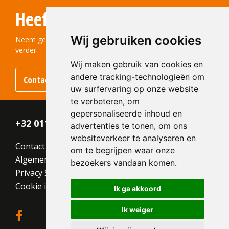
Heeft u vragen?
Wij gebruiken cookies
Neem gerust contact met ons op! We helpen u graag
verder.
Wij maken gebruik van cookies en
andere tracking-technologieën om
Contact opnemen
uw surfervaring op onze website
te verbeteren, om
gepersonaliseerde inhoud en
+32 011 - 870 938
advertenties te tonen, om ons
websiteverkeer te analyseren en
Contact
om te begrijpen waar onze
Algemene voorwaarden
bezoekers vandaan komen.
Privacy Statement
Cookie instellingen
Ik ga akkoord
Ik weiger