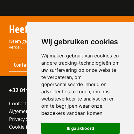
Heeft u vragen?
Wij gebruiken cookies
Neem gerust contact met ons op! We helpen u graag
verder.
Wij maken gebruik van cookies en
andere tracking-technologieën om
Contact opnemen
uw surfervaring op onze website
te verbeteren, om
gepersonaliseerde inhoud en
+32 011 - 870 938
advertenties te tonen, om ons
websiteverkeer te analyseren en
Contact
om te begrijpen waar onze
Algemene voorwaarden
bezoekers vandaan komen.
Privacy Statement
Cookie instellingen
Ik ga akkoord