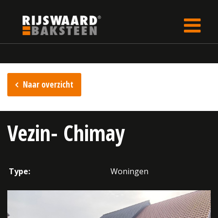
Update cookies preferences
rijswaard.be
Inspiratie
Naar overzicht
Vezin- Chimay
Type:
Woningen