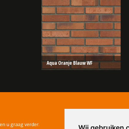
Aqua Oranje Blauw WF
Type:
Wasserstrich (Aqua)
Formaat:
WF 210x100x50
Structuur:
Genuanceerd
Kleur:
Oranje
en u graag verder.
Wij gebruiken 