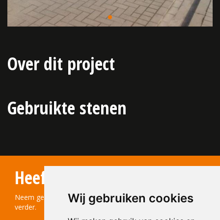
Over dit project
Gebruikte stenen
Heeft u vragen?
Wij gebruiken cookies
Neem gerust contact met ons op! We helpen u graag
verder.